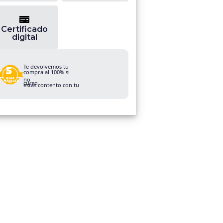
Certificado
digital
Te devolvemos tu
5
compra al 100% si
no
DÍAS
curso.
HÁBILES
estás contento con tu