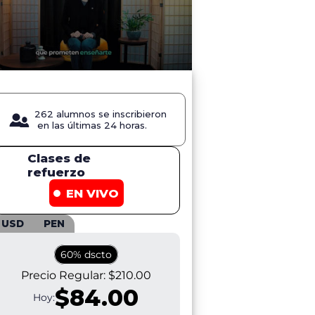
r video
262 alumnos se inscribieron
en las últimas 24 horas.
Clases de
refuerzo
EN VIVO
USD
PEN
60% dscto
Precio Regular:
$210.00
$84.00
Hoy: