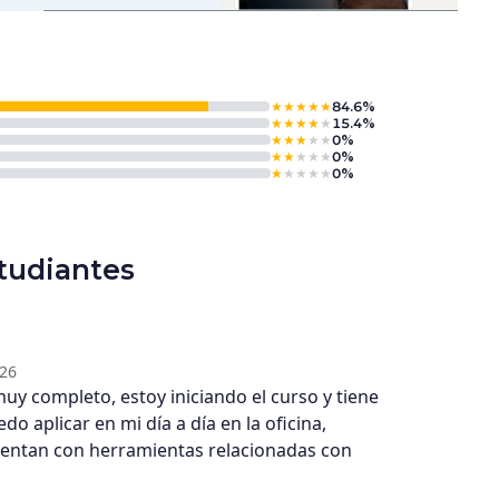
★
★
★
★
★
84.6%
★
★
★
★
★
15.4%
★
★
★
★
★
0%
★
★
★
★
★
0%
★
★
★
★
★
0%
tudiantes
026
y completo, estoy iniciando el curso y tiene
o aplicar en mi día a día en la oficina,
entan con herramientas relacionadas con