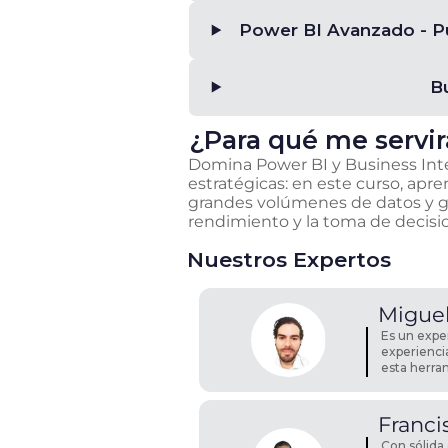
Power BI Avanzado - Pu
Bu
¿Para qué me servir
Domina Power BI y Business Inte
estratégicas: en este curso, apre
grandes volúmenes de datos y ge
rendimiento y la toma de decisi
Nuestros Expertos
Migue
Es un exper
experienci
esta herra
Franci
Con sólida 