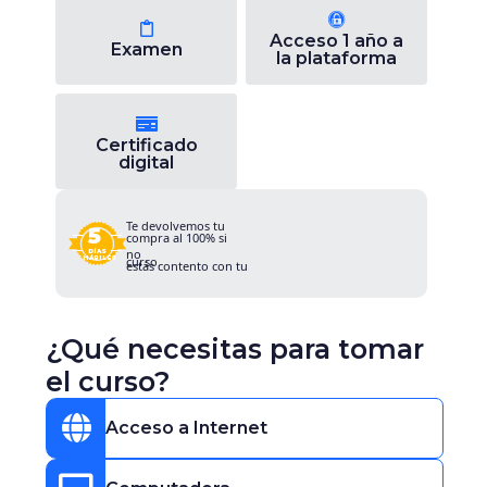
Acceso 1 año a
Examen
la plataforma
Certificado
digital
Te devolvemos tu
5
compra al 100% si
no
DÍAS
curso.
HÁBILES
estás contento con tu
¿Qué necesitas para tomar
el curso?
Acceso a Internet