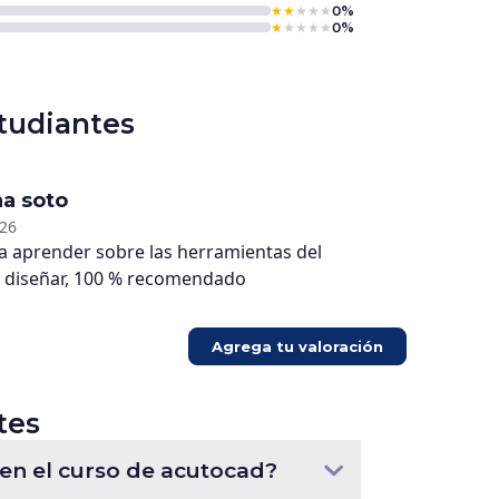
★
★
★
★
★
0%
★
★
★
★
★
0%
tudiantes
a soto
026
a aprender sobre las herramientas del
, diseñar, 100 % recomendado
Agrega tu valoración
tes
en el curso de acutocad?