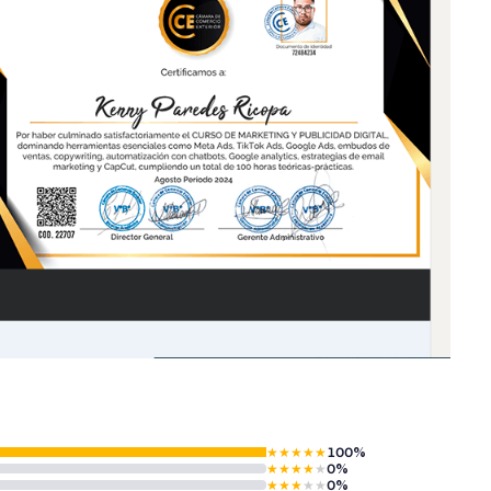
★
★
★
★
★
100%
★
★
★
★
★
0%
★
★
★
★
★
0%