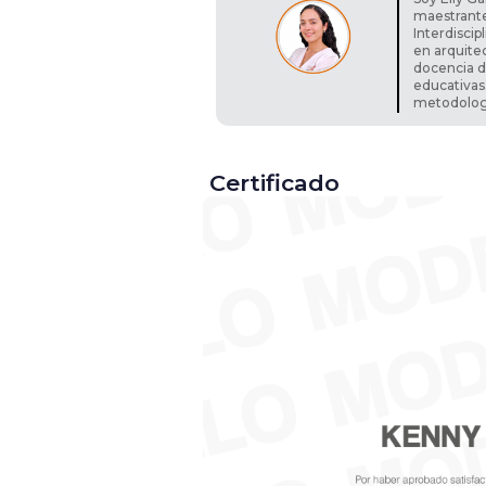
maestrante
Interdisci
en arquite
docencia d
educativas
metodologí
Certificado