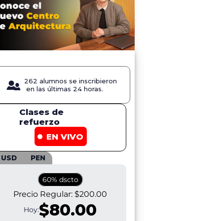
r video
262 alumnos se inscribieron
en las últimas 24 horas.
Clases de
refuerzo
EN VIVO
USD
PEN
60% dscto
Precio Regular:
$200.00
$80.00
Hoy: