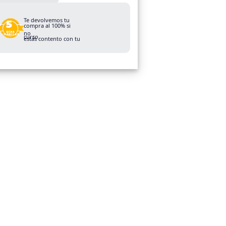
Te devolvemos tu
5
compra al 100% si
no
DÍAS
curso.
HÁBILES
estás contento con tu