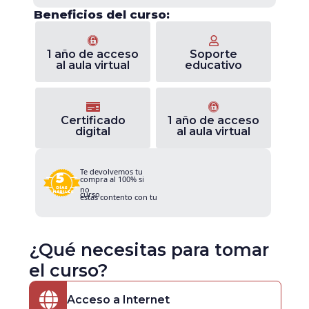
Beneficios del curso:
1 año de acceso
Soporte
al aula virtual
educativo
Certificado
1 año de acceso
digital
al aula virtual
Te devolvemos tu
5
compra al 100% si
no
DÍAS
curso.
HÁBILES
estás contento con tu
¿Qué necesitas para tomar
el curso?
Acceso a Internet