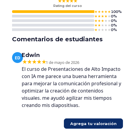
★
★
★
★
★
Rating del curso
★
★
★
★
★
100%
★
★
★
★
★
0%
★
★
★
★
★
0%
★
★
★
★
★
0%
★
★
★
★
★
0%
Comentarios de estudiantes
Edwin
ED
1 de mayo de 2026
El curso de Presentaciones de Alto Impacto
con IA me parece una buena herramienta
para mejorar la comunicación profesional y
optimizar la creación de contenidos
visuales. me ayudó agilizar mis tiempos
creando mis diapositivas.
Agrega tu valoración